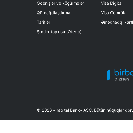
Ödənişlər və köçürmələr
Visa Digital
QR nağdlaşdırma
Visa Gömrük
Tariflər
Əməkhaqqı kartl
Şərtlər toplusu (Oferta)
© 2026 «Kapital Bank» ASC. Bütün hüquqlar qoru
“Kapital Bank” ASC (Bakı şəh., Nəsimi r-nu, Neftçil