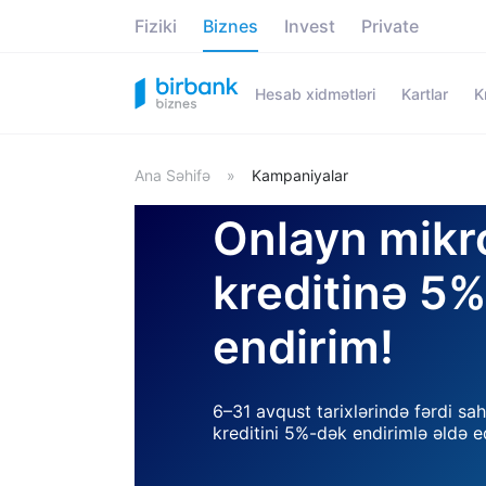
Fiziki
Biznes
Invest
Private
Hesab xidmətləri
Kartlar
K
Ana Səhifə
»
Kampaniyalar
Onlayn mikr
kreditinə 5
endirim!
6–31 avqust tarixlərində fərdi sa
kreditini 5%-dək endirimlə əldə ed