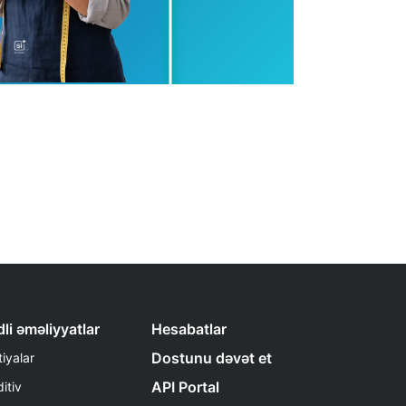
li əməliyyatlar
Hesabatlar
Dostunu dəvət et
iyalar
API Portal
itiv