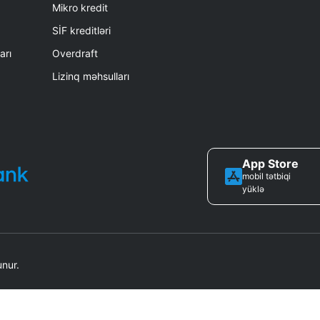
Mikro kredit
SİF kreditləri
arı
Overdraft
Lizinq məhsulları
App Store
mobil tətbiqi
yüklə
nur.
ər pr. 153) 05 noyabr 2018-ci il tarixli 244 nömrəli Bank Lisenziyası ə