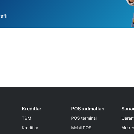
aflı
Kreditlər
POS xidmətləri
Sənəd
TƏM
POS terminal
Qarant
Kreditlər
Mobil POS
Akkred