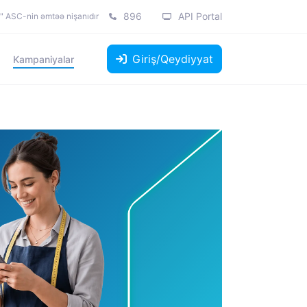
896
API Portal
k" ASC-nin əmtəə nişanıdır
Giriş/Qeydiyyat
Kampaniyalar