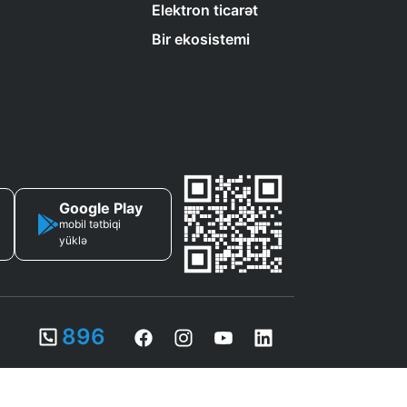
Elektron ticarət
Bir ekosistemi
Google Play
mobil tətbiqi
yüklə
896
sasında fəaliyyət göstərir.