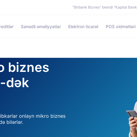
"Birbank Biznes" brendi "Kapital Ban
reditlər
Sənədli əməliyyatlar
Elektron ticarət
POS xidmətləri
o biznes
%-dək
hibkarlar onlayn mikro biznes
ə bilərlər.