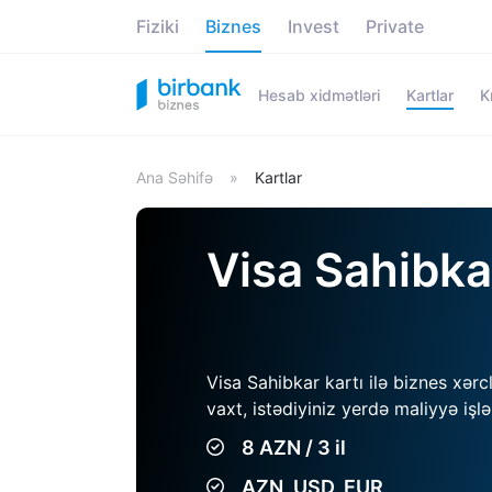
Fiziki
Biznes
Invest
Private
Hesab xidmətləri
Kartlar
K
Ana Səhifə
»
Kartlar
Visa Sahibka
Visa Sahibkar kartı ilə biznes xərclə
vaxt, istədiyiniz yerdə maliyyə işlər
8 AZN / 3 il
AZN, USD, EUR