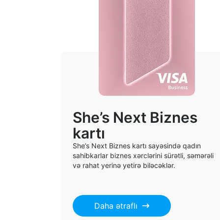
She’s Next Biznes
kartı
She’s Next Biznes kartı sayəsində qadın
sahibkarlar biznes xərclərini sürətli, səmərəli
və rahat yerinə yetirə biləcəklər.
Daha ətraflı