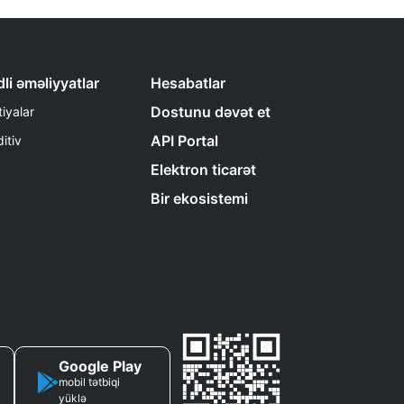
li əməliyyatlar
Hesabatlar
Dostunu dəvət et
iyalar
API Portal
itiv
Elektron ticarət
Bir ekosistemi
Google Play
mobil tətbiqi
yüklə