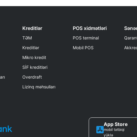
Kreditlər
POS xidmətləri
Sənəd
TƏM
POS terminal
Qarant
Kreditlər
Mobil POS
Akkred
Mikro kredit
SİF kreditləri
arı
Overdraft
Lizinq məhsulları
App Store
mobil tətbiqi
yüklə