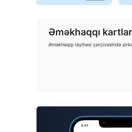
Əməkhaqqı kartlar
Əməkhaqqı layihəsi çərçivəsində şirkə