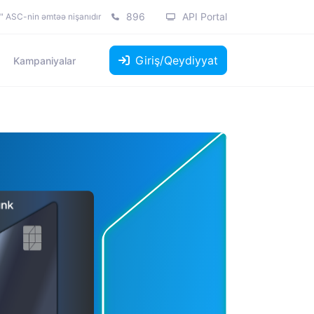
896
API Portal
k" ASC-nin əmtəə nişanıdır
Giriş/Qeydiyyat
Kampaniyalar