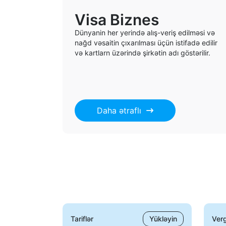
Visa Biznes
Dünyanin her yerində alış-veriş edilməsi və
nağd vəsaitin çıxarılması üçün istifadə edilir
və kartlarn üzərində şirkətin adı göstərilir.
Daha ətraflı
Tariflər
Yükləyin
Verg