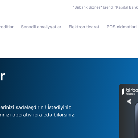
"Birbank Biznes" brendi "Kapital Ban
reditlər
Sənədli əməliyyatlar
Elektron ticarət
POS xidmətləri
r
rinizi sadələşdirin ! İstədiyiniz
inizi operativ icra edə bilərsiniz.