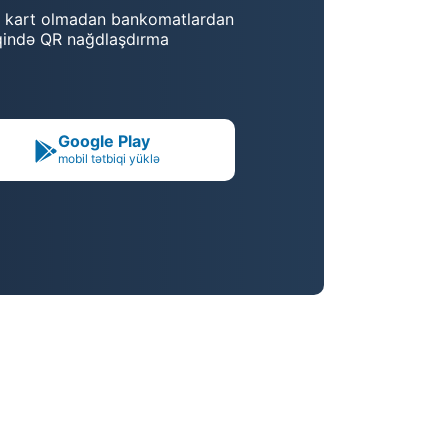
ni kart olmadan bankomatlardan
qində QR nağdlaşdırma
Google Play
mobil tətbiqi yüklə