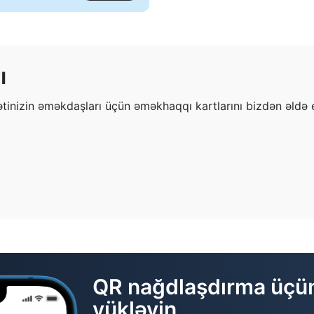
ı
tinizin əməkdaşları üçün əməkhaqqı kartlarını bizdən əldə 
QR nağdlaşdırma üçün
yükləyin