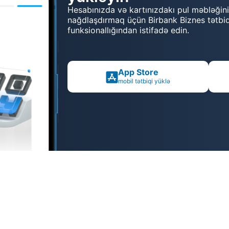
Hesabınızda və kartınızdakı pul məbləği
nağdlaşdırmaq üçün Birbank Biznes tətbi
funksionallığından istifadə edin.
App Store
mobil tətbiqi yüklə