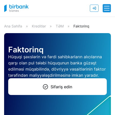
Ana Səhifə
»
Kreditlər
»
TƏM
»
Faktorinq
Faktorinq
Hüquqi şəxslərin və fərdi sahibkarların alıcılarına
qarşı olan pul tələbi hüququnun banka güzəşt
edilməsi müqabilində, dövriyyə vəsaitlərinin faktor
tərəfindən maliyyələşdirilməsinə imkan yaradır.
Sifariş edin