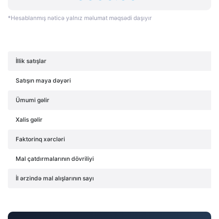
*Hesablanmış nəticə yalnız məlumat məqsədi daşıyır
İllik satışlar
Satışın maya dəyəri
Ümumi gəlir
Xalis gəlir
Faktorinq xərcləri
Mal çatdırmalarının dövriliyi
İl ərzində mal alışlarının sayı