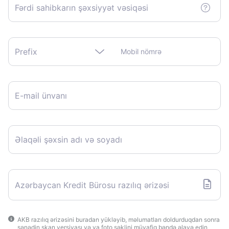
Fərdi sahibkarın şəxsiyyət vəsiqəsi
Prefix
Mobil nömrə
E-mail ünvanı
Əlaqəli şəxsin adı və soyadı
Azərbaycan Kredit Bürosu razılıq ərizəsi
AKB razılıq ərizəsini buradan yükləyib, məlumatları doldurduqdan sonra
sənədin skan versiyası və ya foto şəklini müvafiq bəndə əlavə edin