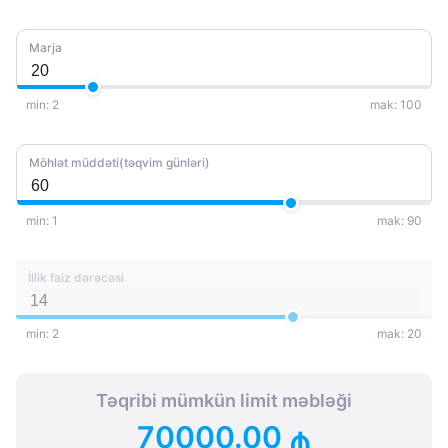
Marja
min: 2
mak: 100
Möhlət müddəti(təqvim günləri)
min: 1
mak: 90
İllik faiz dərəcəsi
min: 2
mak: 20
Təqribi mümkün limit məbləği
70000.00
₼