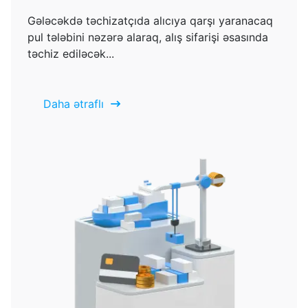
Gələcəkdə təchizatçıda alıcıya qarşı yaranacaq
pul tələbini nəzərə alaraq, alış sifarişi əsasında
təchiz ediləcək...
Daha ətraflı