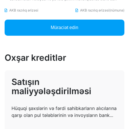
AKB razılıq ərizəsi
AKB razılıq ərizəsi(nümunə)
Müraciət edin
Oxşar kreditlər
Satışın
maliyyələşdirilməsi
Hüquqi şəxslərin və fərdi sahibkarların alıcılarına
qarşı olan pul tələblərinin və invoysların bank...