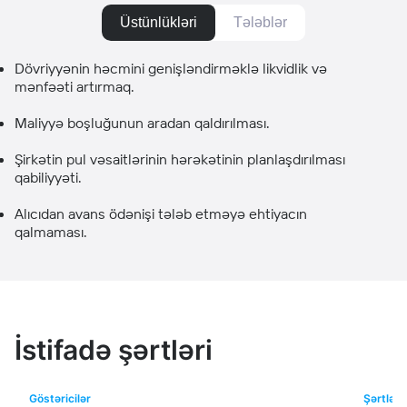
Üstünlükləri
Tələblər
Dövriyyənin həcmini genişləndirməklə likvidlik və
mənfəəti artırmaq.
Maliyyə boşluğunun aradan qaldırılması.
Şirkətin pul vəsaitlərinin hərəkətinin planlaşdırılması
qabiliyyəti.
Alıcıdan avans ödənişi tələb etməyə ehtiyacın
qalmaması.
İstifadə şərtləri
Göstəricilər
Şərtlər