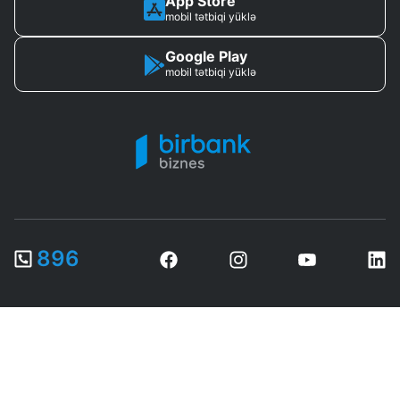
App Store
mobil tətbiqi yüklə
Google Play
mobil tətbiqi yüklə
896
© 2026 «Kapital Bank» ASC. Bütün hüquqlar qorunur.
“Kapital Bank” ASC (Bakı şəh., Nəsimi r-nu, Neftçilər pr. 153) 05
noyabr 2018-ci il tarixli 244 nömrəli Bank Lisenziyası əsasında
fəaliyyət göstərir.