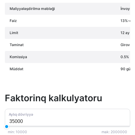
Maliyyələşdirilmə məbləği
İnvoysu
Faiz
13%-dən
Limit
12 ay
Təminat
Girov tə
Komissiya
0.5%
Müddət
90 günə
Faktorinq kalkulyatoru
Aylıq dövriyyə
min: 10000
mak: 2000000