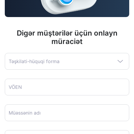
Digər müştərilər üçün onlayn
müraciət
Təşkilati-hüquqi forma
VÖEN
Müəssənin adı