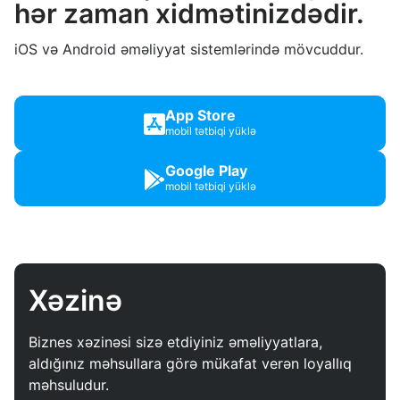
hər zaman xidmətinizdədir.
iOS və Android əməliyyat sistemlərində mövcuddur.
App Store
mobil tətbiqi yüklə
Google Play
mobil tətbiqi yüklə
Xəzinə
Biznes xəzinəsi sizə etdiyiniz əməliyyatlara,
aldığınız məhsullara görə mükafat verən loyallıq
məhsuludur.