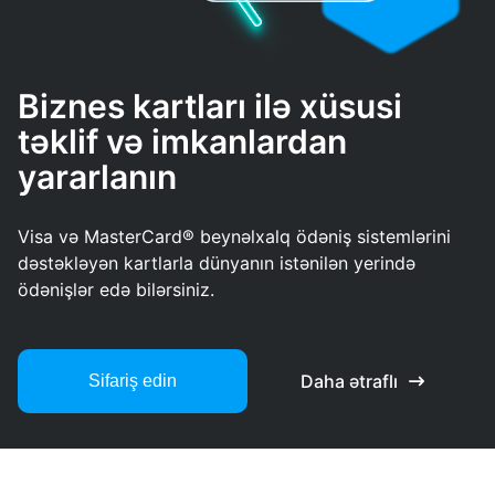
Biznes kartları ilə xüsusi
təklif və imkanlardan
yararlanın
Visa və MasterCard® beynəlxalq ödəniş sistemlərini
dəstəkləyən kartlarla dünyanın istənilən yerində
ödənişlər edə bilərsiniz.
Daha ətraflı
Sifariş edin