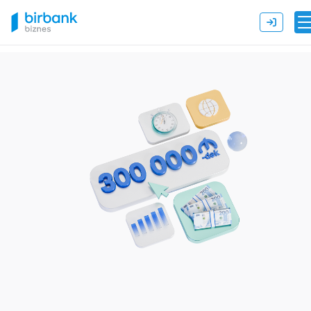
Birbank Biznes: Maliyyə və Biznes Bankçılıq Xidmətləri