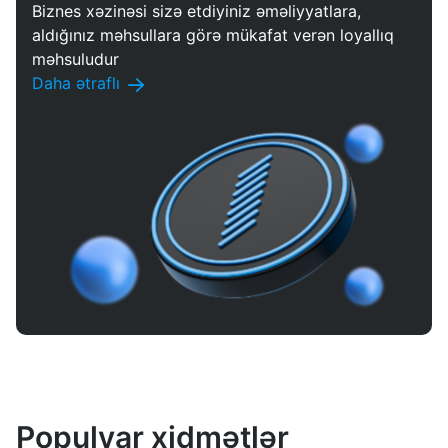
Biznes xəzinəsi sizə etdiyiniz əməliyyatlara,
aldığınız məhsullara görə mükafat verən loyallıq
məhsuludur
Daha ətraflı
Populyar xidmətlər