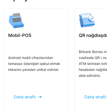
Mobil-POS
QR nağdlaşdır
Birbank Biznes mobil
Android mobil cihazlarından
vasitəsilə QR-ı oxu
təmassız ödənişləri qəbul etmək
ATM-lərindən birbaş
imkanını yaradan unikal xidmət.
hesabdan nağdlaşd
əldə edirsiniz.
Daha ətraflı
Daha ətraflı