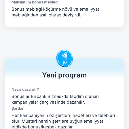
Maksimum bonus məbləği
Bonus məbləği köçürmə növü və əməliyyat
məbləğindən asılı olaraq dəyişirdi.
Yeni proqram
Necə qazanılır?
Bonuslar Birbank Biznes-də təqdim olunan
kampaniyalar çərçivəsində qazanılır.
Şərtlər
Hər kampaniyanın öz şərtləri, hədəfləri və tələbləri
olur. Müştəri həmin şərtlərə uyğun əməliyyat
etdikdə bonus/keşbek qazanır.