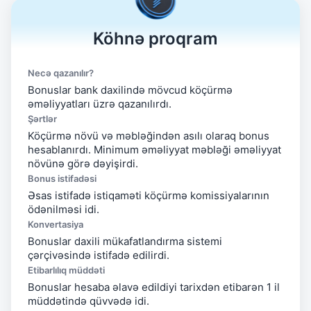
Köhnə proqram
Necə qazanılır?
Bonuslar bank daxilində mövcud köçürmə
əməliyyatları üzrə qazanılırdı.
Şərtlər
Köçürmə növü və məbləğindən asılı olaraq bonus
hesablanırdı. Minimum əməliyyat məbləği əməliyyat
növünə görə dəyişirdi.
Bonus istifadəsi
Əsas istifadə istiqaməti köçürmə komissiyalarının
ödənilməsi idi.
Konvertasiya
Bonuslar daxili mükafatlandırma sistemi
çərçivəsində istifadə edilirdi.
Etibarlılıq müddəti
Bonuslar hesaba əlavə edildiyi tarixdən etibarən 1 il
müddətində qüvvədə idi.