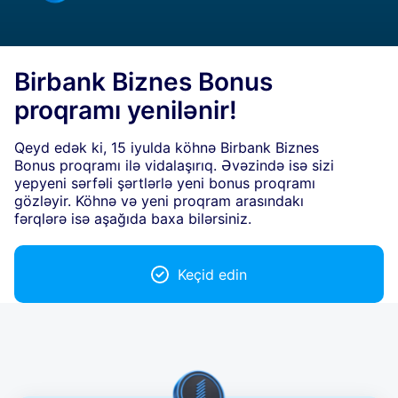
Birbank Biznes Bonus
proqramı yenilənir!
Qeyd edək ki, 15 iyulda köhnə Birbank Biznes
Bonus proqramı ilə vidalaşırıq. Əvəzində isə sizi
yepyeni sərfəli şərtlərlə yeni bonus proqramı
gözləyir. Köhnə və yeni proqram arasındakı
fərqlərə isə aşağıda baxa bilərsiniz.
Keçid edin