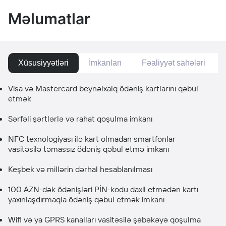
Məlumatlar
Xüsusiyyətləri
İmkanları
Fəaliyyət sahələri
Visa və Mastercard beynəlxalq ödəniş kartlarını qəbul
etmək
Sərfəli şərtlərlə və rahat qoşulma imkanı
NFC texnologiyası ilə kart olmadan smartfonlar
vasitəsilə təmassız ödəniş qəbul etmə imkanı
Keşbek və millərin dərhal hesablanılması
100 AZN-dək ödənişləri PİN-kodu daxil etmədən kartı
yaxınlaşdırmaqla ödəniş qəbul etmək imkanı
Wifi və ya GPRS kanalları vasitəsilə şəbəkəyə qoşulma