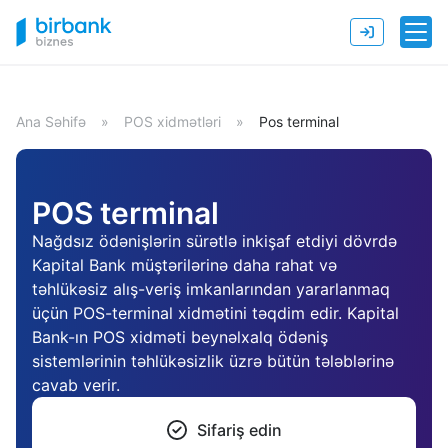
Ana Səhifə
»
POS xidmətləri
»
Pos terminal
POS terminal
Nağdsız ödənişlərin sürətlə inkişaf etdiyi dövrdə
Kapital Bank müştərilərinə daha rahat və
təhlükəsiz alış-veriş imkanlarından yararlanmaq
üçün POS-terminal xidmətini təqdim edir. Kapital
Bank-ın POS xidməti beynəlxalq ödəniş
sistemlərinin təhlükəsizlik üzrə bütün tələblərinə
cavab verir.
Sifariş edin